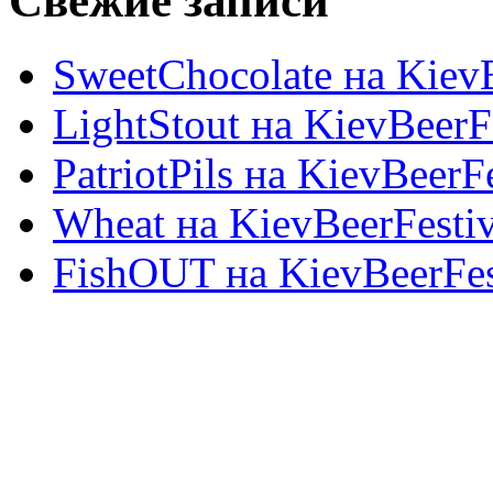
Свежие записи
SweetChocolate на KievB
LightStout на KievBeerF
PatriotPils на KievBeerF
Wheat на KievBeerFesti
FishOUT на KievBeerFes