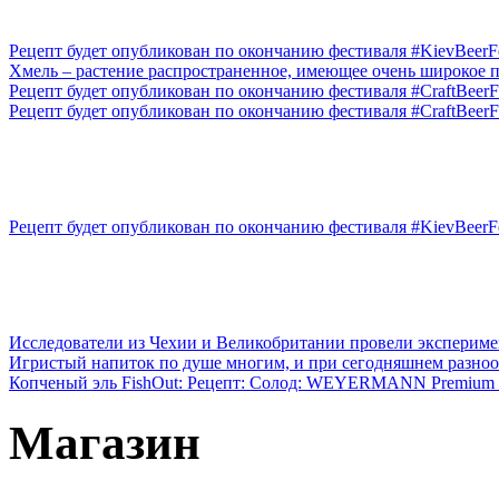
Рецепт будет опубликован по окончанию фестиваля #KievBeerFes
Xмель – растение распространенное, имеющее очень широкое п
Рецепт будет опубликован по окончанию фестиваля #CraftBeerFe
Рецепт будет опубликован по окончанию фестиваля #CraftBeerFe
Рецепт будет опубликован по окончанию фестиваля #KievBeerFes
Исследователи из Чехии и Великобритании провели эксперимен
Игристый напиток по душе многим, и при сегодняшнем разнооб
Копченый эль FishOut: Рецепт: Солод: WEYERMANN Premium Pi
Магазин