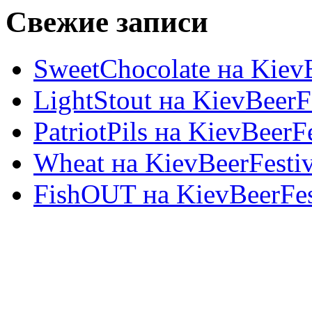
Свежие записи
SweetChocolate на KievB
LightStout на KievBeerF
PatriotPils на KievBeerF
Wheat на KievBeerFesti
FishOUT на KievBeerFes