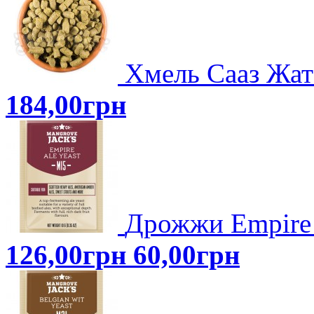
Хмель Сааз Жате
184,00грн
Дрожжи Empire 
126,00грн
60,00грн