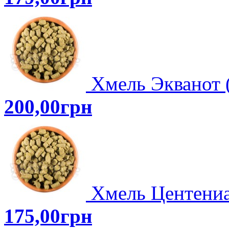
Хмель Экванот (
200,00грн
Хмель Центениал
175,00грн