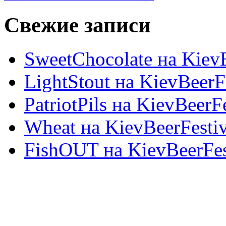
Свежие записи
SweetChocolate на KievB
LightStout на KievBeerF
PatriotPils на KievBeerF
Wheat на KievBeerFesti
FishOUT на KievBeerFes