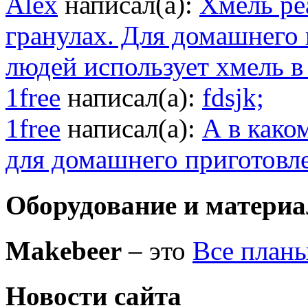
Alex
написал(а):
Хмель ре
гранулах. Для домашнего
людей использует хмель в
1free
написал(а):
fdsjk;
1free
написал(а):
А в како
для домашнего приготовл
Оборудование и матери
Makebeer
– это
Все план
Новости сайта