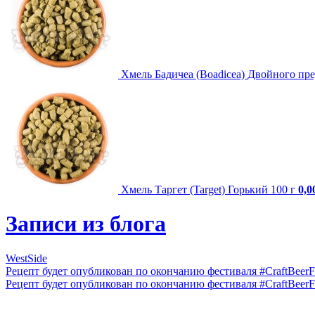
Хмель Бадичеа (Boadicea) Двойного пр
Хмель Таргет (Target) Горький 100 г
0,0
Записи из блога
WestSide
Рецепт будет опубликован по окончанию фестиваля #CraftBeerFe
Рецепт будет опубликован по окончанию фестиваля #CraftBeerFe