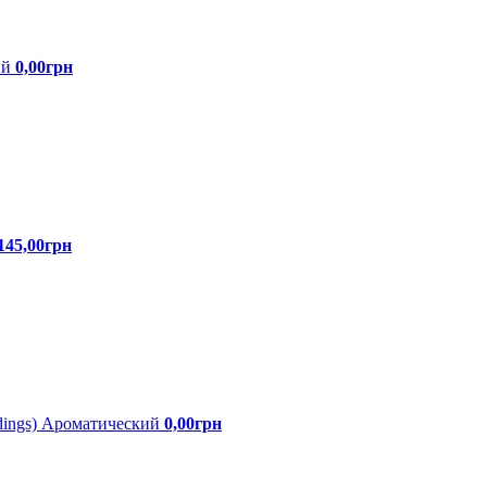
ий
0,00грн
145,00грн
ldings) Ароматический
0,00грн