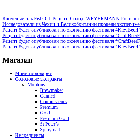
Копченый эль FishOut: Рецепт: Солод: WEYERMANN Premium P
Исследователи из Чехии и Великобритании провели эксперимен
Рецепт будет опубликован по окончанию фестиваля #KievBeerFes
Рецепт будет опубликован по окончанию фестиваля #CraftBeerFe
Рецепт будет опубликован по окончанию фестиваля #CraftBeerFe
Рецепт будет опубликован по окончанию фестиваля #KievBeerFest
Магазин
Мини пивоварни
Солодовые экстракты
Muntons
Brewmaker
Canned
Connoisseurs
Premium
Gold
Premium Gold
St Peter’s
Spraymalt
Ингредиенты