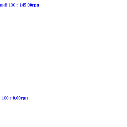
ький 100 г
145,00грн
 100 г
0,00грн