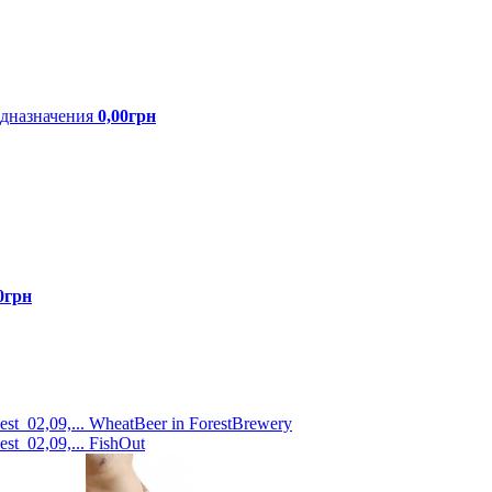
едназначения
0,00грн
0грн
st 02,09,...
WheatBeer in ForestBrewery
st 02,09,...
FishOut