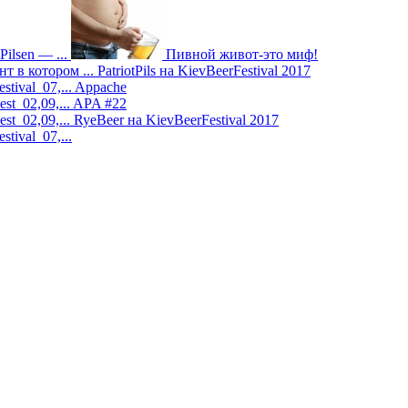
ilsen — ...
Пивной живот-это миф!
т в котором ...
PatriotPils на KievBeerFestival 2017
tival 07,...
Appache
st 02,09,...
APA #22
st 02,09,...
RyeBeer на KievBeerFestival 2017
ival 07,...