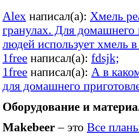
Alex
написал(а):
Хмель ре
гранулах. Для домашнего
людей использует хмель в
1free
написал(а):
fdsjk;
1free
написал(а):
А в како
для домашнего приготовл
Оборудование и матери
Makebeer
– это
Все план