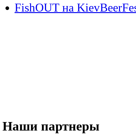
FishOUT на KievBeerFes
Наши партнеры