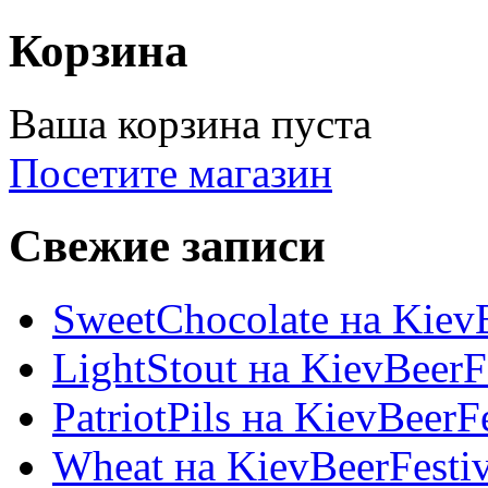
Корзина
Ваша корзина пуста
Посетите магазин
Свежие записи
SweetChocolate на KievB
LightStout на KievBeerF
PatriotPils на KievBeerF
Wheat на KievBeerFesti