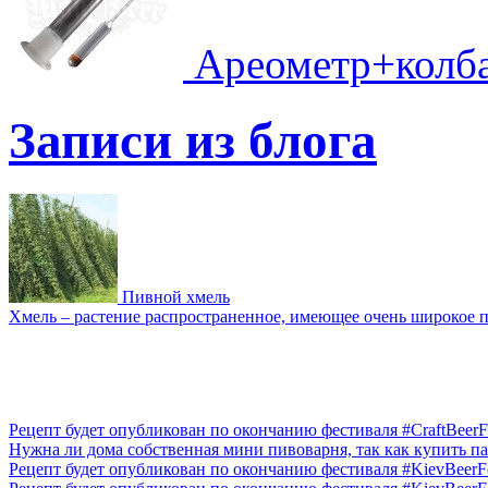
Ареометр+колб
Записи из блога
Пивной хмель
Xмель – растение распространенное, имеющее очень широкое п
Рецепт будет опубликован по окончанию фестиваля #CraftBeerFe
Нужна ли дома собственная мини пивоварня, так как купить па
Рецепт будет опубликован по окончанию фестиваля #KievBeerFes