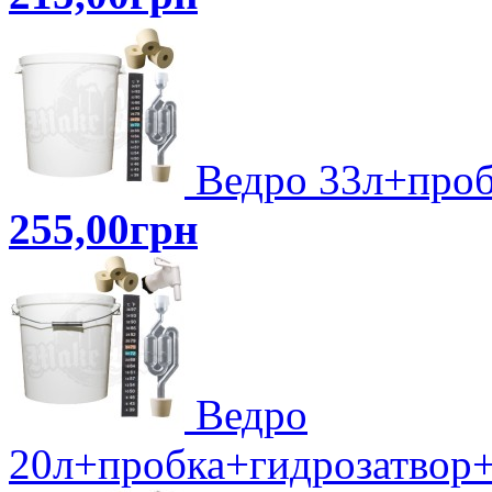
Ведро 33л+проб
255,00грн
Ведро
20л+пробка+гидрозатвор