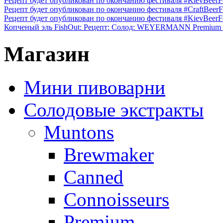
Рецепт будет опубликован по окончанию фестиваля #KievBeerFes
Рецепт будет опубликован по окончанию фестиваля #CraftBeerFe
Рецепт будет опубликован по окончанию фестиваля #KievBeerFes
Копченый эль FishOut: Рецепт: Солод: WEYERMANN Premium Pi
Магазин
Мини пивоварни
Солодовые экстракты
Muntons
Brewmaker
Canned
Connoisseurs
Premium