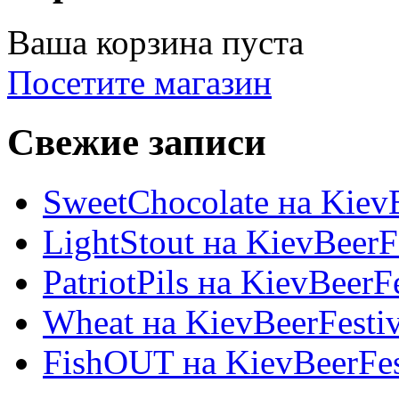
Ваша корзина пуста
Посетите магазин
Свежие записи
SweetChocolate на KievB
LightStout на KievBeerF
PatriotPils на KievBeerF
Wheat на KievBeerFesti
FishOUT на KievBeerFes