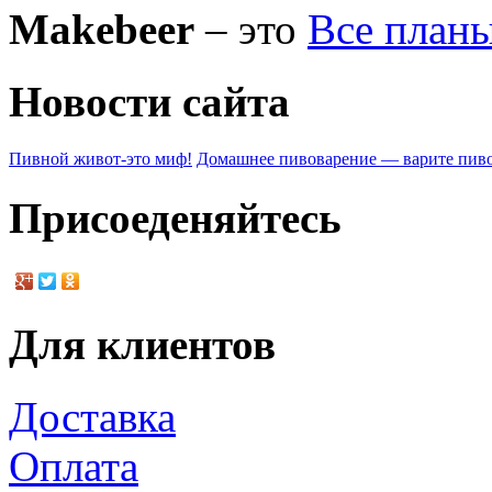
Makebeer
– это
Все план
Новости сайта
Пивной живот-это миф!
Домашнее пивоварение — варите пиво
Присоеденяйтесь
Для клиентов
Доставка
Оплата