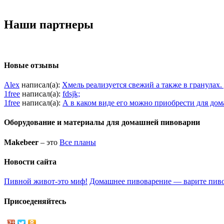
Наши партнеры
Новые отзывы
Alex
написал(а):
Хмель реализуется свежий а также в гранулах
1free
написал(а):
fdsjk;
1free
написал(а):
А в каком виде его можно приобрести для до
Оборудование и материалы для домашней пивоварни
Makebeer
– это
Все планы
Новости сайта
Пивной живот-это миф!
Домашнее пивоварение — варите пиво
Присоеденяйтесь