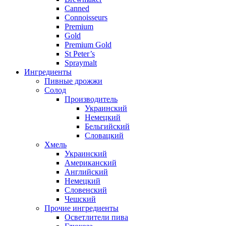
Canned
Connoisseurs
Premium
Gold
Premium Gold
St Peter’s
Spraymalt
Ингредиенты
Пивные дрожжи
Солод
Производитель
Украинский
Немецкий
Бельгийский
Словацкий
Хмель
Украинский
Американский
Английский
Немецкий
Словенский
Чешский
Прочие ингредиенты
Осветлители пива