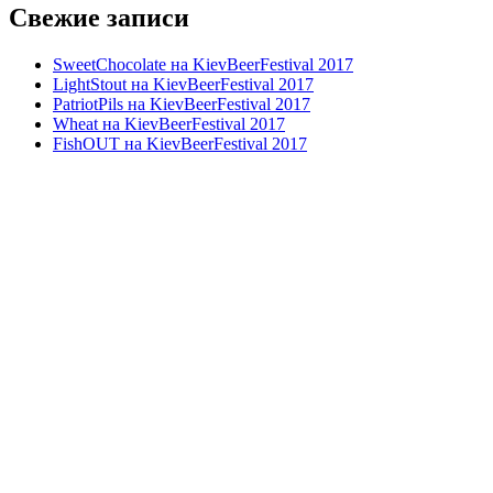
Свежие записи
SweetChocolate на KievBeerFestival 2017
LightStout на KievBeerFestival 2017
PatriotPils на KievBeerFestival 2017
Wheat на KievBeerFestival 2017
FishOUT на KievBeerFestival 2017