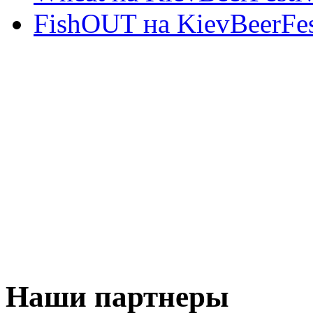
FishOUT на KievBeerFes
Наши партнеры