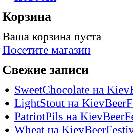
Корзина
Ваша корзина пуста
Посетите магазин
Свежие записи
SweetChocolate на KievB
LightStout на KievBeerF
PatriotPils на KievBeerF
Wheat на KievBeerFesti