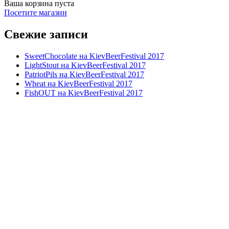
Ваша корзина пуста
Посетите магазин
Свежие записи
SweetChocolate на KievBeerFestival 2017
LightStout на KievBeerFestival 2017
PatriotPils на KievBeerFestival 2017
Wheat на KievBeerFestival 2017
FishOUT на KievBeerFestival 2017