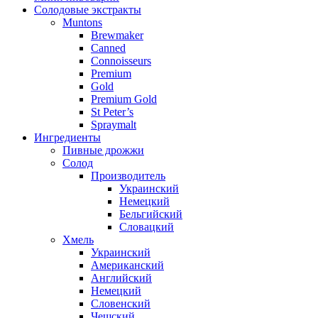
Солодовые экстракты
Muntons
Brewmaker
Canned
Connoisseurs
Premium
Gold
Premium Gold
St Peter’s
Spraymalt
Ингредиенты
Пивные дрожжи
Солод
Производитель
Украинский
Немецкий
Бельгийский
Словацкий
Хмель
Украинский
Американский
Английский
Немецкий
Словенский
Чешский