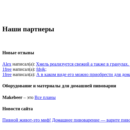
Наши партнеры
Новые отзывы
Alex
написал(а):
Хмель реализуется свежий а также в гранулах
1free
написал(а):
fdsjk;
1free
написал(а):
А в каком виде его можно приобрести для до
Оборудование и материалы для домашней пивоварни
Makebeer
– это
Все планы
Новости сайта
Пивной живот-это миф!
Домашнее пивоварение — варите пиво